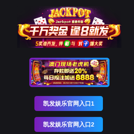
凯发娱乐官网入口1
凯发娱乐官网入口2