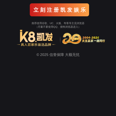
立 刻 注 册 凯 发 娱 乐
推荐使用谷歌、UC、火狐、夸客等主流浏览器
（尽量不要使用QQ、搜狗浏览器进入）
© 2025 信誉保障 大额无忧