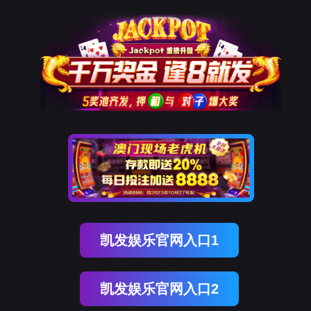
不朽
产品中
不朽情缘
实验设
新闻中
不朽情缘官网(集团)控
心
官网
备
心
有限公司
关于MG不朽情缘
公司简介
企业文化
资质荣誉
产品中心
全