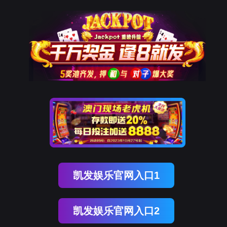
凯发娱乐官网入口1
凯发娱乐官网入口2